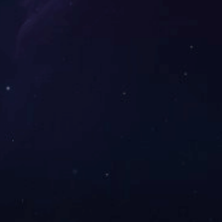
就与影响力分析
导航
网站地图
认识
星空综合
SiteMap
】是中国
典型案例
版全站
公司新闻
的体育信
服务宗旨
咨询
星空·综合体育