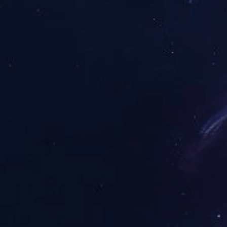
炫酷篮球明星高清电脑壁纸合集让你
时感受运动激情与明星魅力