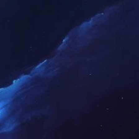
全明星街头篮球帧频解析与技巧分享助
你提升游戏表现