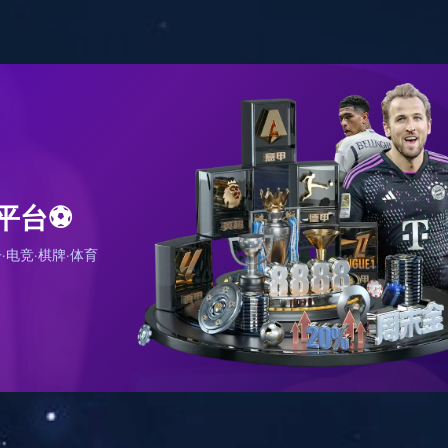
首页
认识
星空综合
典型案例
公司新闻
服务宗旨
典型案例
首页
典型案例